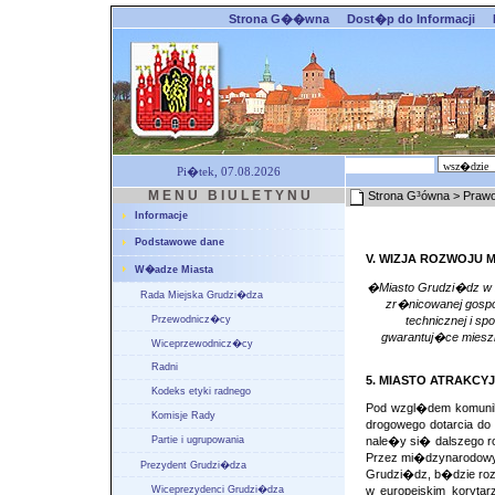
Strona G��wna
Dost�p do Informacji
Pi�tek, 07.08.2026
M E N U B I U L E T Y N U
Strona G³ówna
> Prawo
Informacje
Podstawowe dane
V. WIZJA ROZWOJU 
W�adze Miasta
�Miasto Grudzi�dz w 20
Rada Miejska Grudzi�dza
zr�nicowanej gospod
Przewodnicz�cy
technicznej i s
gwarantuj�ce mieszk
Wiceprzewodnicz�cy
Radni
5. MIASTO ATRAKCY
Kodeks etyki radnego
Pod wzgl�dem komunik
Komisje Rady
drogowego dotarcia d
Partie i ugrupowania
nale�y si� dalszego ro
Przez mi�dzynarodowy 
Prezydent Grudzi�dza
Grudzi�dz, b�dzie roz
Wiceprezydenci Grudzi�dza
w europejskim koryt