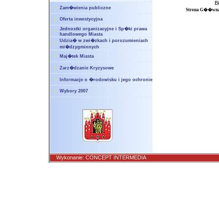
B
Zam�wienia publiczne
Strona G��wn
Oferta inwestycyjna
Jednostki organizacyjne i Sp�ki prawa
handlowego Miasta
Udzia� w zwi�zkach i porozumieniach
mi�dzygminnych
Maj�tek Miasta
Zarz�dzanie Kryzysowe
Informacje o �rodowisku i jego ochronie
Wybory 2007
Wykonanie:
CONCEPT INTERMEDIA