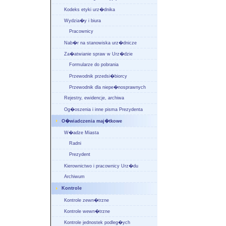
Kodeks etyki urz�dnika
Wydzia�y i biura
Pracownicy
Nab�r na stanowiska urz�dnicze
Za�atwianie spraw w Urz�dzie
Formularze do pobrania
Przewodnik przedsi�biorcy
Przewodnik dla niepe�nosprawnych
Rejestry, ewidencje, archiwa
Og�oszenia i inne pisma Prezydenta
O�wiadczenia maj�tkowe
W�adze Miasta
Radni
Prezydent
Kierownictwo i pracownicy Urz�du
Archiwum
Kontrole
Kontrole zewn�trzne
Kontrole wewn�trzne
Kontrole jednostek podleg�ych