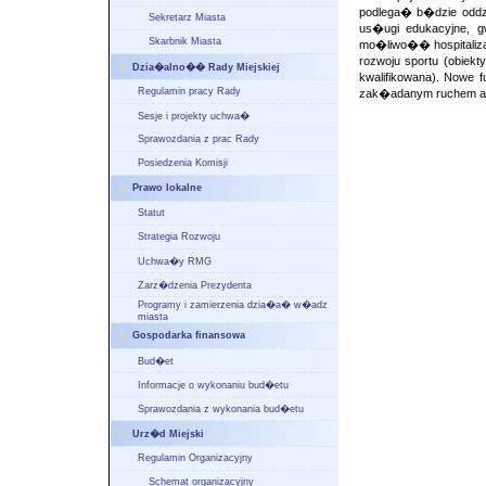
podlega� b�dzie oddzi
Sekretarz Miasta
us�ugi edukacyjne, g
Skarbnik Miasta
mo�liwo�� hospitalizacj
rozwoju sportu (obiekt
Dzia�alno�� Rady Miejskiej
kwalifikowana). Nowe
Regulamin pracy Rady
zak�adanym ruchem a
Sesje i projekty uchwa�
Sprawozdania z prac Rady
Posiedzenia Komisji
Prawo lokalne
Statut
Strategia Rozwoju
Uchwa�y RMG
Zarz�dzenia Prezydenta
Programy i zamierzenia dzia�a� w�adz
miasta
Gospodarka finansowa
Bud�et
Informacje o wykonaniu bud�etu
Sprawozdania z wykonania bud�etu
Urz�d Miejski
Regulamin Organizacyjny
Schemat organizacyjny