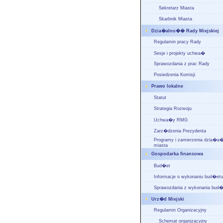
Sekretarz Miasta
Skarbnik Miasta
Dzia�alno�� Rady Miejskiej
Regulamin pracy Rady
Sesje i projekty uchwa�
Sprawozdania z prac Rady
Posiedzenia Komisji
Prawo lokalne
Statut
Strategia Rozwoju
Uchwa�y RMG
Zarz�dzenia Prezydenta
Programy i zamierzenia dzia�
miasta
Gospodarka finansowa
Bud�et
Informacje o wykonaniu bud�etu
Sprawozdania z wykonania bud�
Urz�d Miejski
Regulamin Organizacyjny
Schemat organizacyjny