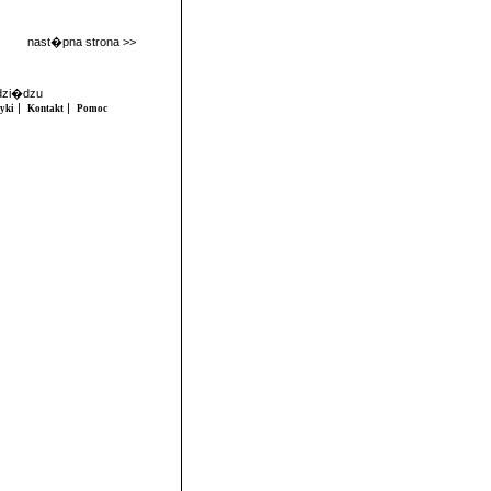
nast�pna strona >>
udzi�dzu
|
|
tyki
Kontakt
Pomoc