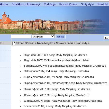
��wna
Dost�p do Informacji
Redakcja
Rejestr Zmian
Statystyki
Kontakt
N U
Strona G³ówna
> Rada Miejska >
Sprawozdania z prac rady
>
28 grudnia 2007, XIX sesja Rady Miejskiej Grudzi¹dza
19 grudnia 2007, XVIII sesja Rady Miejskiej Grudzi¹dza
3 grudnia 2007, XVII sesja (nadzwyczajna) Rady Miejskiej Grudzi¹dza
28 listopada 2007, XVI sesja Rady Miejskiej Grudzi¹dza
31 pa�dziernika 2007, XV sesja Rady Miejskiej Grudzi¹dza
26 pa�dziernika 2007, XIV uroczysta sesja Rady Miejskiej Grudzi¹dza
26 wrze�nia 2007, XIII sesja Rady Miejskiej Grudzi¹dza
12 wrze�nia 2007, XII sesja Rady Miejskiej Grudzi¹dza
23 lipca 2007, XI sesja (nadzwyczajna) Rady Miejskiej Grudzi¹dza
27 czerwca 2007, X sesja Rady Miejskiej Grudzi¹dza