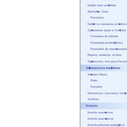
Kodeks etyki urz�dnika
Wydzia�y i biura
Pracownicy
Nab�r na stanowiska urz�dnic
Za�atwianie spraw w Urz�dzie
Formularze do pobrania
Przewodnik przedsi�biorcy
Przewodnik dla niepe�nospra
Rejestry, ewidencje, archiwa
Og�oszenia i inne pisma Prezyd
O�wiadczenia maj�tkowe
W�adze Miasta
Radni
Prezydent
Kierownictwo i pracownicy Urz�
Archiwum
Kontrole
Kontrole zewn�trzne
Kontrole wewn�trzne
Kontrole jednostek podleg�ych