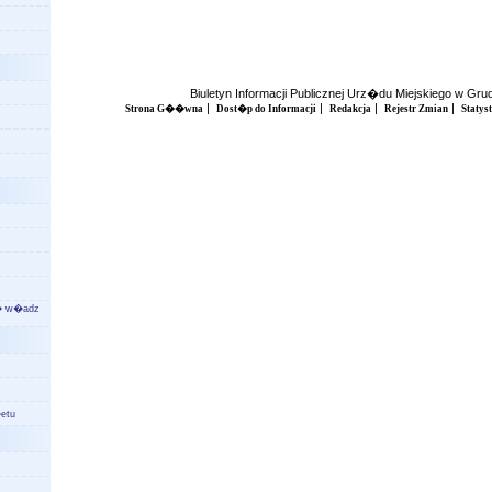
Biuletyn Informacji Publicznej Urz�du Miejskiego w Gr
|
|
|
|
Strona G��wna
Dost�p do Informacji
Redakcja
Rejestr Zmian
Statys
a� w�adz
etu