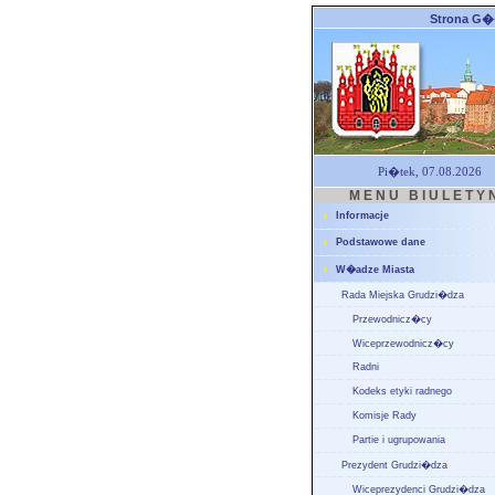
Strona G
Pi�tek, 07.08.2026
M E N U B I U L E T Y 
Informacje
Podstawowe dane
W�adze Miasta
Rada Miejska Grudzi�dza
Przewodnicz�cy
Wiceprzewodnicz�cy
Radni
Kodeks etyki radnego
Komisje Rady
Partie i ugrupowania
Prezydent Grudzi�dza
Wiceprezydenci Grudzi�dza