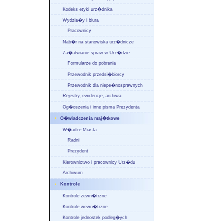
Kodeks etyki urz�dnika
Wydzia�y i biura
Pracownicy
Nab�r na stanowiska urz�dnicze
Za�atwianie spraw w Urz�dzie
Formularze do pobrania
Przewodnik przedsi�biorcy
Przewodnik dla niepe�nosprawnych
Rejestry, ewidencje, archiwa
Og�oszenia i inne pisma Prezydenta
O�wiadczenia maj�tkowe
W�adze Miasta
Radni
Prezydent
Kierownictwo i pracownicy Urz�du
Archiwum
Kontrole
Kontrole zewn�trzne
Kontrole wewn�trzne
Kontrole jednostek podleg�ych