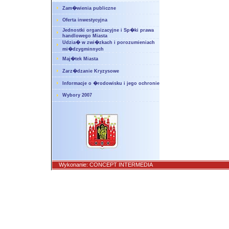
Zam�wienia publiczne
Oferta inwestycyjna
Jednostki organizacyjne i Sp�ki prawa
handlowego Miasta
Udzia� w zwi�zkach i porozumieniach
mi�dzygminnych
Maj�tek Miasta
Zarz�dzanie Kryzysowe
Informacje o �rodowisku i jego ochronie
Wybory 2007
Wykonanie:
CONCEPT INTERMEDIA