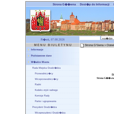
Strona G��wna
Dost�p do Informacji
Pi�tek, 07.08.2026
M E N U B I U L E T Y N U
Strona G³ówna
>
Oœwia
Informacje
Podstawowe dane
W�adze Miasta
Rada Miejska Grudzi�dza
Przewodnicz�cy
B
Strona G��wn
Wiceprzewodnicz�cy
Radni
Kodeks etyki radnego
Komisje Rady
Partie i ugrupowania
Prezydent Grudzi�dza
Wiceprezydenci Grudzi�dza