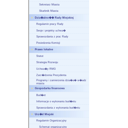
Sekretarz Miasta
Skarbnik Miasta
Dzia�alno�� Rady Miejskiej
Regulamin pracy Rady
Sesje i projekty uchwa�
Sprawozdania z prac Rady
Posiedzenia Komisji
Prawo lokalne
Statut
Strategia Rozwoju
Uchwa�y RMG
Zarz�dzenia Prezydenta
Programy i zamierzenia dzia�a� w�adz
miasta
Gospodarka finansowa
Bud�et
Informacje o wykonaniu bud�etu
Sprawozdania z wykonania bud�etu
Urz�d Miejski
Regulamin Organizacyjny
Schemat organizacyjny