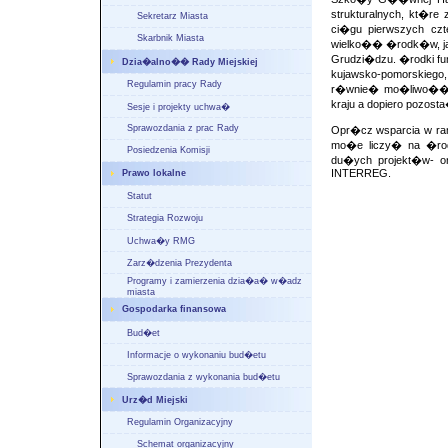
strukturalnych, kt�
Sekretarz Miasta
ci�gu pierwszych c
Skarbnik Miasta
wielko�� �rodk�w, jak
Grudzi�dzu. �rodki fu
Dzia�alno�� Rady Miejskiej
kujawsko-pomorskiego,
Regulamin pracy Rady
r�wnie� mo�liwo�� 
kraju a dopiero pozost
Sesje i projekty uchwa�
Sprawozdania z prac Rady
Opr�cz wsparcia w ram
mo�e liczy� na �rod
Posiedzenia Komisji
du�ych projekt�w- o
INTERREG.
Prawo lokalne
Statut
Strategia Rozwoju
Uchwa�y RMG
Zarz�dzenia Prezydenta
Programy i zamierzenia dzia�a� w�adz
miasta
Gospodarka finansowa
Bud�et
Informacje o wykonaniu bud�etu
Sprawozdania z wykonania bud�etu
Urz�d Miejski
Regulamin Organizacyjny
Schemat organizacyjny