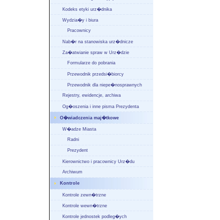
Kodeks etyki urz�dnika
Wydzia�y i biura
Pracownicy
Nab�r na stanowiska urz�dnicze
Za�atwianie spraw w Urz�dzie
Formularze do pobrania
Przewodnik przedsi�biorcy
Przewodnik dla niepe�nosprawnych
Rejestry, ewidencje, archiwa
Og�oszenia i inne pisma Prezydenta
O�wiadczenia maj�tkowe
W�adze Miasta
Radni
Prezydent
Kierownictwo i pracownicy Urz�du
Archiwum
Kontrole
Kontrole zewn�trzne
Kontrole wewn�trzne
Kontrole jednostek podleg�ych