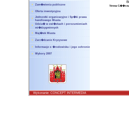
B
Zam�wienia publiczne
Strona G��wn
Oferta inwestycyjna
Jednostki organizacyjne i Sp�ki prawa
handlowego Miasta
Udzia� w zwi�zkach i porozumieniach
mi�dzygminnych
Maj�tek Miasta
Zarz�dzanie Kryzysowe
Informacje o �rodowisku i jego ochronie
Wybory 2007
Wykonanie:
CONCEPT INTERMEDIA