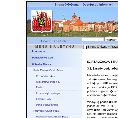
Strona G��wna
Dost�p do Informacji
Czwartek, 06.08.2026
M E N U B I U L E T Y N U
Strona G³ówna
> Prawo
Informacje
Podstawowe dane
IX. REALIZACJA ST
W�adze Miasta
3.3. Zasady podzia�u
Rada Miejska Grudzi�dza
Nie wiadomo jeszcze ja
Przewodnicz�cy
zako�czeniu obecnego 
Wiceprzewodnicz�cy
w kt�rych PKB na mie
poziom polskiego PK
Radni
polskim regionie � 
Kodeks etyki radnego
wschodnich �zaledwie
Komisje Rady
Wed�ug podzia�u na mn
Partie i ugrupowania
jednostek tzw. NUTS)
wyra�nie korzystnie w
Prezydent Grudzi�dza
UE. Na drugim miejscu
Wiceprezydenci Grudzi�dza
Szko�y G��wnej Hand