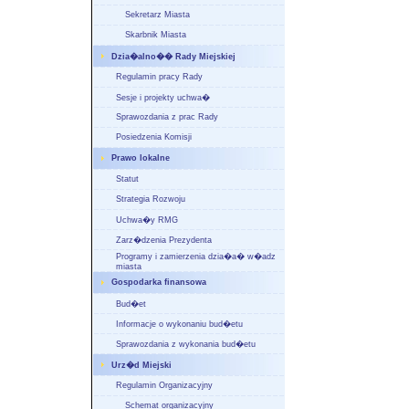
Sekretarz Miasta
Skarbnik Miasta
Dzia�alno�� Rady Miejskiej
Regulamin pracy Rady
Sesje i projekty uchwa�
Sprawozdania z prac Rady
Posiedzenia Komisji
Prawo lokalne
Statut
Strategia Rozwoju
Uchwa�y RMG
Zarz�dzenia Prezydenta
Programy i zamierzenia dzia�a� w�adz
miasta
Gospodarka finansowa
Bud�et
Informacje o wykonaniu bud�etu
Sprawozdania z wykonania bud�etu
Urz�d Miejski
Regulamin Organizacyjny
Schemat organizacyjny