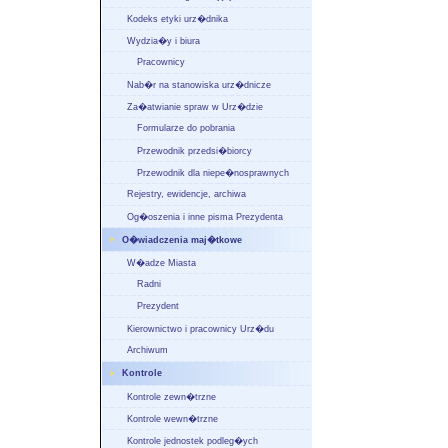
Kodeks etyki urz�dnika
Wydzia�y i biura
Pracownicy
Nab�r na stanowiska urz�dnicze
Za�atwianie spraw w Urz�dzie
Formularze do pobrania
Przewodnik przedsi�biorcy
Przewodnik dla niepe�nosprawnych
Rejestry, ewidencje, archiwa
Og�oszenia i inne pisma Prezydenta
O�wiadczenia maj�tkowe
W�adze Miasta
Radni
Prezydent
Kierownictwo i pracownicy Urz�du
Archiwum
Kontrole
Kontrole zewn�trzne
Kontrole wewn�trzne
Kontrole jednostek podleg�ych