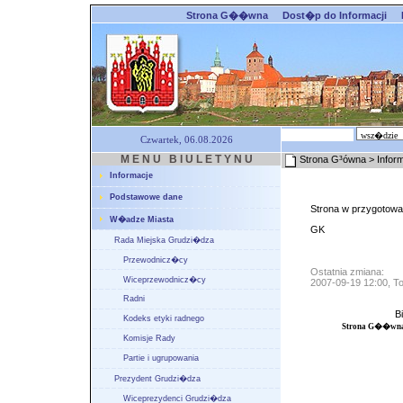
Strona G��wna
Dost�p do Informacji
Czwartek, 06.08.2026
M E N U B I U L E T Y N U
Strona G³ówna
> Inform
Informacje
Podstawowe dane
Strona w przygotowan
W�adze Miasta
GK
Rada Miejska Grudzi�dza
Przewodnicz�cy
Ostatnia zmiana:
Wiceprzewodnicz�cy
2007-09-19 12:00, T
Radni
B
Kodeks etyki radnego
Strona G��wn
Komisje Rady
Partie i ugrupowania
Prezydent Grudzi�dza
Wiceprezydenci Grudzi�dza