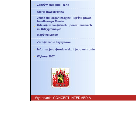
Zam�wienia publiczne
Oferta inwestycyjna
Jednostki organizacyjne i Sp�ki prawa
handlowego Miasta
Udzia� w zwi�zkach i porozumieniach
mi�dzygminnych
Maj�tek Miasta
Zarz�dzanie Kryzysowe
Informacje o �rodowisku i jego ochronie
Wybory 2007
Wykonanie:
CONCEPT INTERMEDIA