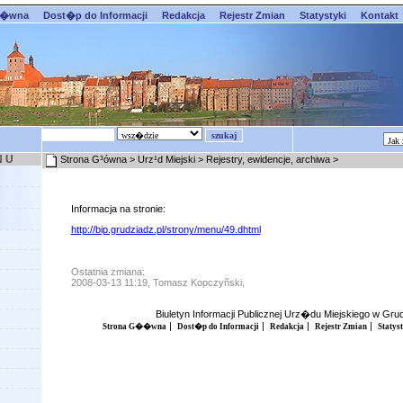
��wna
Dost�p do Informacji
Redakcja
Rejestr Zmian
Statystyki
Kontakt
N U
Strona G³ówna
>
Urz¹d Miejski
>
Rejestry, ewidencje, archiwa
>
Informacja na stronie:
http://bip.grudziadz.pl/strony/menu/49.dhtml
Ostatnia zmiana:
2008-03-13 11:19, Tomasz Kopczyñski,
Biuletyn Informacji Publicznej Urz�du Miejskiego w Gr
|
|
|
|
Strona G��wna
Dost�p do Informacji
Redakcja
Rejestr Zmian
Statys