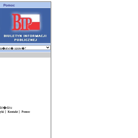
Pomoc
udzi�dzu
|
|
tyki
Kontakt
Pomoc