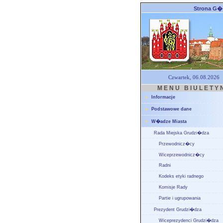
Strona G
Czwartek, 06.08.2026
M E N U B I U L E T Y 
Informacje
Podstawowe dane
W�adze Miasta
Rada Miejska Grudzi�dza
Przewodnicz�cy
Wiceprzewodnicz�cy
Radni
Kodeks etyki radnego
Komisje Rady
Partie i ugrupowania
Prezydent Grudzi�dza
Wiceprezydenci Grudzi�dza