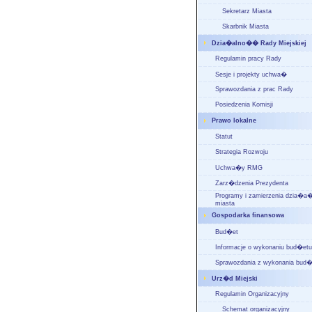
Sekretarz Miasta
Skarbnik Miasta
Dzia�alno�� Rady Miejskiej
Regulamin pracy Rady
Sesje i projekty uchwa�
Sprawozdania z prac Rady
Posiedzenia Komisji
Prawo lokalne
Statut
Strategia Rozwoju
Uchwa�y RMG
Zarz�dzenia Prezydenta
Programy i zamierzenia dzia�
miasta
Gospodarka finansowa
Bud�et
Informacje o wykonaniu bud�etu
Sprawozdania z wykonania bud�
Urz�d Miejski
Regulamin Organizacyjny
Schemat organizacyjny