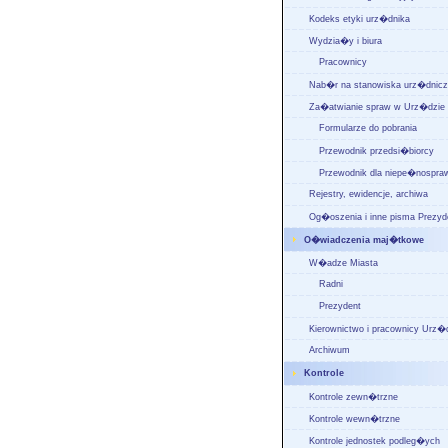
Kodeks etyki urz�dnika
Wydzia�y i biura
Pracownicy
Nab�r na stanowiska urz�dnic
Za�atwianie spraw w Urz�dzie
Formularze do pobrania
Przewodnik przedsi�biorcy
Przewodnik dla niepe�nospra
Rejestry, ewidencje, archiwa
Og�oszenia i inne pisma Prezyd
O�wiadczenia maj�tkowe
W�adze Miasta
Radni
Prezydent
Kierownictwo i pracownicy Urz�
Archiwum
Kontrole
Kontrole zewn�trzne
Kontrole wewn�trzne
Kontrole jednostek podleg�ych