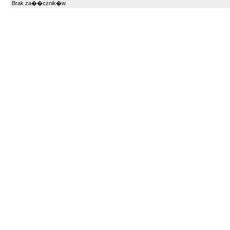
Brak za��cznik�w