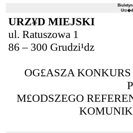
Biuletyn
Urz�d